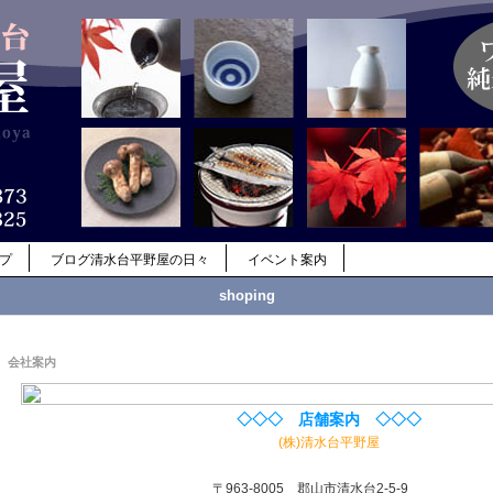
ップ
ブログ清水台平野屋の日々
イベント案内
shoping
会社案内
◇◇◇ 店舗案内 ◇◇◇
(株)清水台平野屋
〒963-8005 郡山市清水台2-5-9