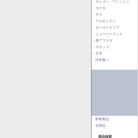
- オレゴン・ワシントン
- カナダ
- チリ
- アルゼンチン
- オーストラリア
- ニュージーランド
- 南アフリカ
- モロッコ
- 日本
日本酒->
新着商品...
全商品...
商品検索