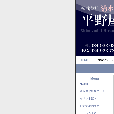
HOME
shopのト
Menu
HOME
清水台平野屋の日々
イベント案内
おすすめの商品
カートを見る