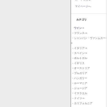
マイページへ
カテゴリ
ワイン
->
- フランス->
- シャンパン・ヴァンムスー-
>
- イタリア->
- スペイン->
- ポルトガル
- イギリス
- オーストリア
- ブルガリア
- ハンガリー
- ルーマニア
- ジョージア
- イスラエル
- ドイツ->
- カリフォルニア