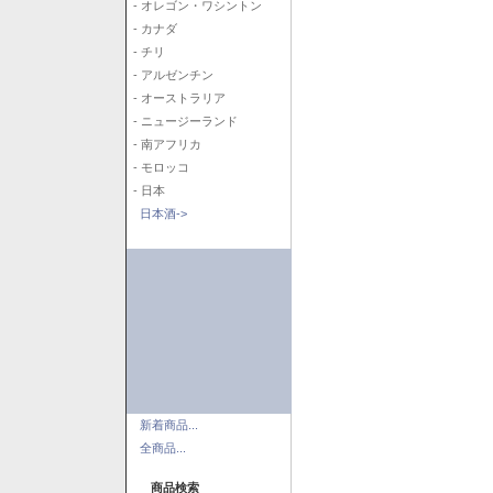
- オレゴン・ワシントン
- カナダ
- チリ
- アルゼンチン
- オーストラリア
- ニュージーランド
- 南アフリカ
- モロッコ
- 日本
日本酒->
新着商品...
全商品...
商品検索