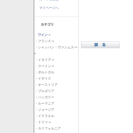
マイページへ
カテゴリ
ワイン
->
- フランス->
- シャンパン・ヴァンムスー-
>
- イタリア->
- スペイン->
- ポルトガル
- イギリス
- オーストリア
- ブルガリア
- ハンガリー
- ルーマニア
- ジョージア
- イスラエル
- ドイツ->
- カリフォルニア