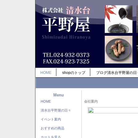
HOME
shopのトップ
ブログ清水台平野屋の日
Menu
HOME
会社案内
清水台平野屋の日々
イベント案内
おすすめの商品
カートを見る