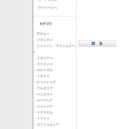
マイページへ
カテゴリ
ワイン
->
- フランス->
- シャンパン・ヴァンムスー-
>
- イタリア->
- スペイン->
- ポルトガル
- イギリス
- オーストリア
- ブルガリア
- ハンガリー
- ルーマニア
- ジョージア
- イスラエル
- ドイツ->
- カリフォルニア