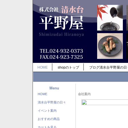
HOME
shopのトップ
ブログ清水台平野屋の日
Menu
HOME
会社案内
清水台平野屋の日々
イベント案内
おすすめの商品
カートを見る