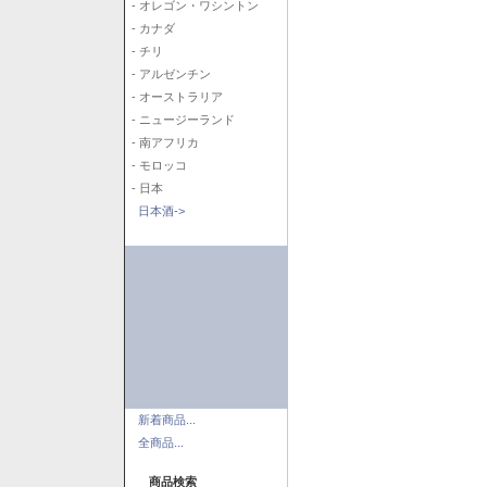
- オレゴン・ワシントン
- カナダ
- チリ
- アルゼンチン
- オーストラリア
- ニュージーランド
- 南アフリカ
- モロッコ
- 日本
日本酒->
新着商品...
全商品...
商品検索