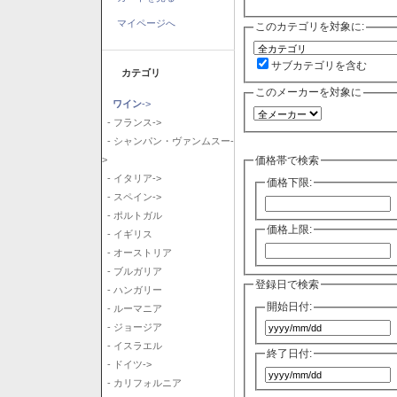
マイページへ
このカテゴリを対象に:
サブカテゴリを含む
カテゴリ
このメーカーを対象に
ワイン
->
- フランス->
- シャンパン・ヴァンムスー-
価格帯で検索
>
- イタリア->
価格下限:
- スペイン->
- ポルトガル
価格上限:
- イギリス
- オーストリア
- ブルガリア
登録日で検索
- ハンガリー
開始日付:
- ルーマニア
- ジョージア
- イスラエル
終了日付:
- ドイツ->
- カリフォルニア