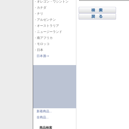
- オレゴン・ワシントン
- カナダ
- チリ
- アルゼンチン
- オーストラリア
- ニュージーランド
- 南アフリカ
- モロッコ
- 日本
日本酒->
新着商品...
全商品...
商品検索