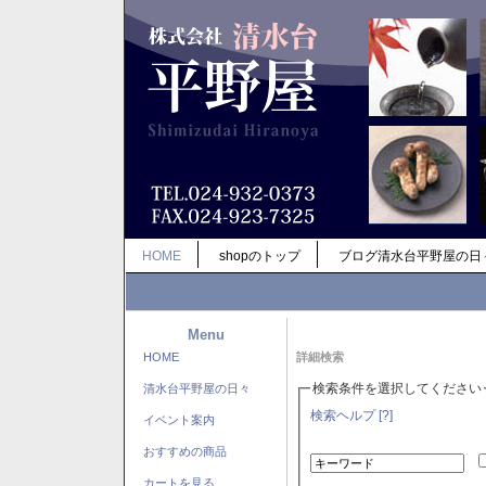
HOME
shopのトップ
ブログ清水台平野屋の日
Menu
HOME
詳細検索
検索条件を選択してください
清水台平野屋の日々
検索ヘルプ [?]
イベント案内
おすすめの商品
カートを見る