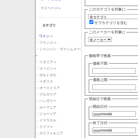
マイページへ
このカテゴリを対象に:
サブカテゴリを含む
カテゴリ
このメーカーを対象に
ワイン
->
- フランス->
- シャンパン・ヴァンムスー-
価格帯で検索
>
- イタリア->
価格下限:
- スペイン->
- ポルトガル
価格上限:
- イギリス
- オーストリア
- ブルガリア
登録日で検索
- ハンガリー
開始日付:
- ルーマニア
- ジョージア
- イスラエル
終了日付:
- ドイツ->
- カリフォルニア