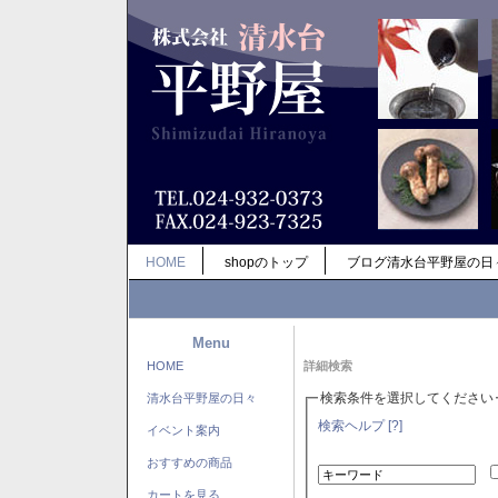
HOME
shopのトップ
ブログ清水台平野屋の日
Menu
HOME
詳細検索
検索条件を選択してください
清水台平野屋の日々
検索ヘルプ [?]
イベント案内
おすすめの商品
カートを見る