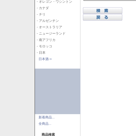
- オレゴン・ワシントン
- カナダ
- チリ
- アルゼンチン
- オーストラリア
- ニュージーランド
- 南アフリカ
- モロッコ
- 日本
日本酒->
新着商品...
全商品...
商品検索