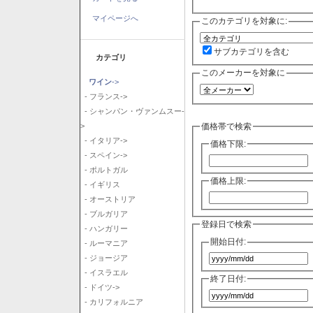
マイページへ
このカテゴリを対象に:
サブカテゴリを含む
カテゴリ
このメーカーを対象に
ワイン
->
- フランス->
- シャンパン・ヴァンムスー-
価格帯で検索
>
- イタリア->
価格下限:
- スペイン->
- ポルトガル
価格上限:
- イギリス
- オーストリア
- ブルガリア
登録日で検索
- ハンガリー
開始日付:
- ルーマニア
- ジョージア
- イスラエル
終了日付:
- ドイツ->
- カリフォルニア