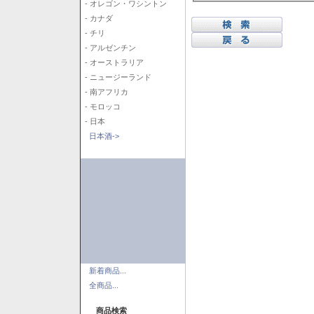
- オレゴン・ワシントン
- カナダ
- チリ
- アルゼンチン
- オーストラリア
- ニュージーランド
- 南アフリカ
- モロッコ
- 日本
日本酒->
新着商品...
全商品...
商品検索