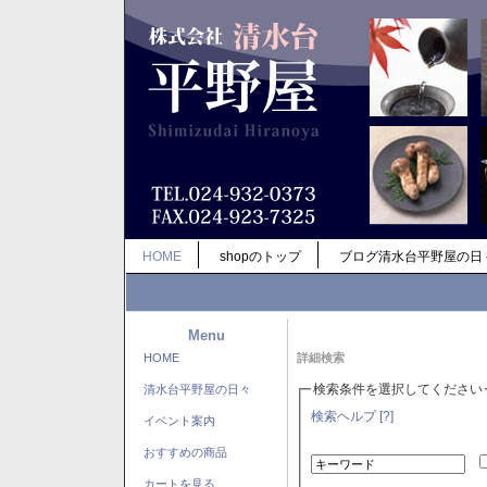
HOME
shopのトップ
ブログ清水台平野屋の日
Menu
HOME
詳細検索
検索条件を選択してください
清水台平野屋の日々
検索ヘルプ [?]
イベント案内
おすすめの商品
カートを見る