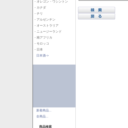
- オレゴン・ワシントン
- カナダ
- チリ
- アルゼンチン
- オーストラリア
- ニュージーランド
- 南アフリカ
- モロッコ
- 日本
日本酒->
新着商品...
全商品...
商品検索