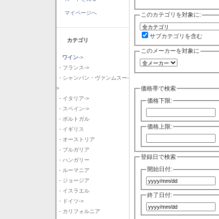
マイページへ
このカテゴリを対象に:
サブカテゴリを含む
カテゴリ
このメーカーを対象に
ワイン
->
- フランス->
- シャンパン・ヴァンムスー-
価格帯で検索
>
- イタリア->
価格下限:
- スペイン->
- ポルトガル
価格上限:
- イギリス
- オーストリア
- ブルガリア
登録日で検索
- ハンガリー
開始日付:
- ルーマニア
- ジョージア
- イスラエル
終了日付:
- ドイツ->
- カリフォルニア