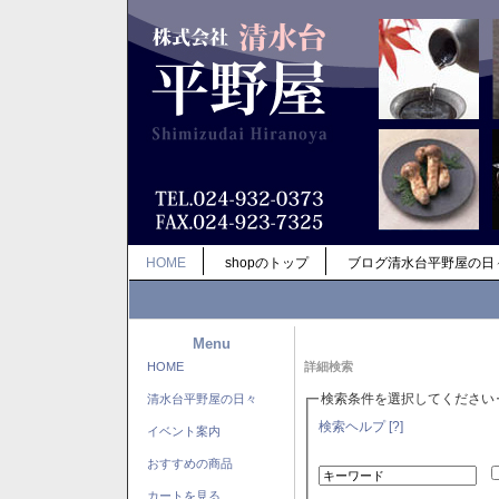
HOME
shopのトップ
ブログ清水台平野屋の日
Menu
HOME
詳細検索
検索条件を選択してください
清水台平野屋の日々
検索ヘルプ [?]
イベント案内
おすすめの商品
カートを見る