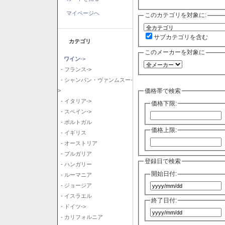
マイページへ
このカテゴリを対象に:
サブカテゴリを含む
カテゴリ
このメーカーを対象に
ワイン
->
- フランス->
- シャンパン・ヴァンムスー-
価格帯で検索
>
- イタリア->
価格下限:
- スペイン->
- ポルトガル
価格上限:
- イギリス
- オーストリア
- ブルガリア
登録日で検索
- ハンガリー
開始日付:
- ルーマニア
- ジョージア
- イスラエル
終了日付:
- ドイツ->
- カリフォルニア