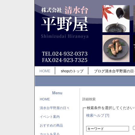
HOME
shopのトップ
ブログ清水台平野屋の日
Menu
HOME
詳細検索
検索条件を選択してください
清水台平野屋の日々
検索ヘルプ [?]
イベント案内
おすすめの商品
カートを見る