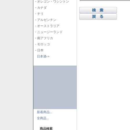
- オレゴン・ワシントン
- カナダ
- チリ
- アルゼンチン
- オーストラリア
- ニュージーランド
- 南アフリカ
- モロッコ
- 日本
日本酒->
新着商品...
全商品...
商品検索