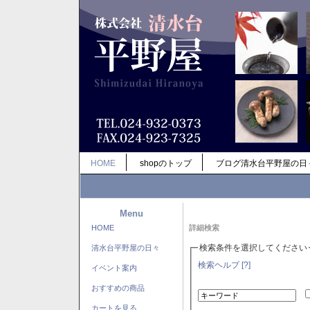
HOME
shopのトップ
ブログ清水台平野屋の日
Menu
HOME
詳細検索
検索条件を選択してください
清水台平野屋の日々
検索ヘルプ [?]
イベント案内
おすすめの商品
カートを見る