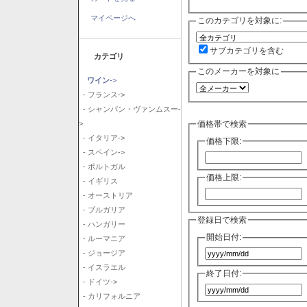
マイページへ
このカテゴリを対象に:
サブカテゴリを含む
カテゴリ
このメーカーを対象に
ワイン
->
- フランス->
- シャンパン・ヴァンムスー-
価格帯で検索
>
- イタリア->
価格下限:
- スペイン->
- ポルトガル
価格上限:
- イギリス
- オーストリア
- ブルガリア
登録日で検索
- ハンガリー
開始日付:
- ルーマニア
- ジョージア
- イスラエル
終了日付:
- ドイツ->
- カリフォルニア