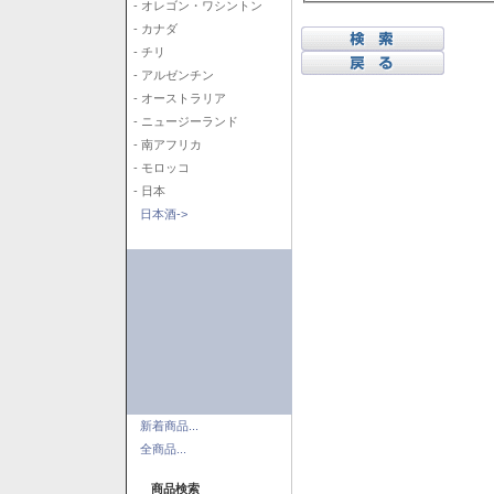
- オレゴン・ワシントン
- カナダ
- チリ
- アルゼンチン
- オーストラリア
- ニュージーランド
- 南アフリカ
- モロッコ
- 日本
日本酒->
新着商品...
全商品...
商品検索