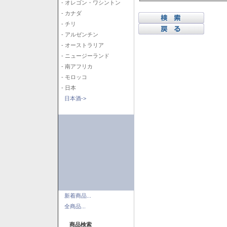
- オレゴン・ワシントン
- カナダ
- チリ
- アルゼンチン
- オーストラリア
- ニュージーランド
- 南アフリカ
- モロッコ
- 日本
日本酒->
新着商品...
全商品...
商品検索