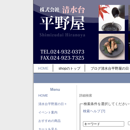
HOME
shopのトップ
ブログ清水台平野屋の日
Menu
HOME
詳細検索
検索条件を選択してください
清水台平野屋の日々
検索ヘルプ [?]
イベント案内
おすすめの商品
カートを見る