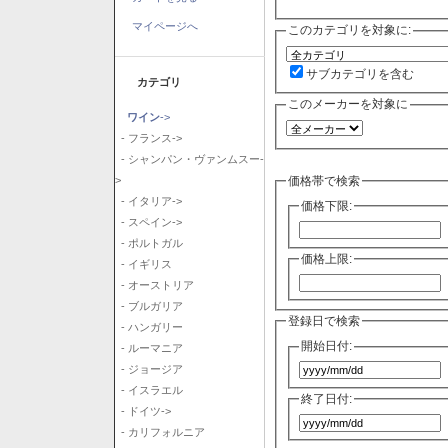
マイページへ
このカテゴリを対象に:
サブカテゴリを含む
カテゴリ
このメーカーを対象に
ワイン
->
- フランス->
- シャンパン・ヴァンムスー-
価格帯で検索
>
- イタリア->
価格下限:
- スペイン->
- ポルトガル
価格上限:
- イギリス
- オーストリア
- ブルガリア
登録日で検索
- ハンガリー
開始日付:
- ルーマニア
- ジョージア
- イスラエル
終了日付:
- ドイツ->
- カリフォルニア