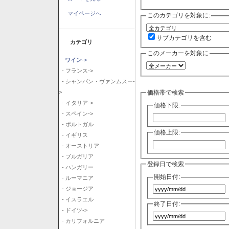
マイページへ
このカテゴリを対象に:
サブカテゴリを含む
カテゴリ
このメーカーを対象に
ワイン
->
- フランス->
- シャンパン・ヴァンムスー-
価格帯で検索
>
- イタリア->
価格下限:
- スペイン->
- ポルトガル
価格上限:
- イギリス
- オーストリア
- ブルガリア
登録日で検索
- ハンガリー
開始日付:
- ルーマニア
- ジョージア
- イスラエル
終了日付:
- ドイツ->
- カリフォルニア