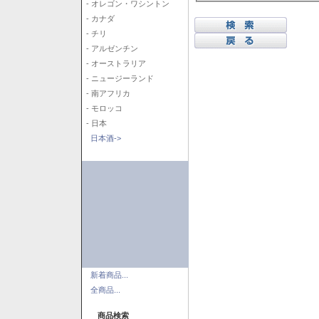
- オレゴン・ワシントン
- カナダ
- チリ
- アルゼンチン
- オーストラリア
- ニュージーランド
- 南アフリカ
- モロッコ
- 日本
日本酒->
新着商品...
全商品...
商品検索