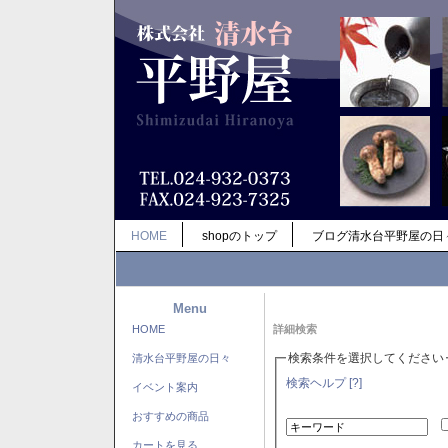
HOME
shopのトップ
ブログ清水台平野屋の日
Menu
HOME
詳細検索
検索条件を選択してください
清水台平野屋の日々
検索ヘルプ [?]
イベント案内
おすすめの商品
カートを見る