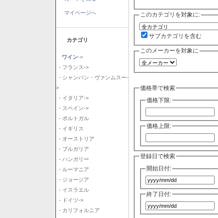
マイページへ
このカテゴリを対象に:
サブカテゴリを含む
カテゴリ
このメーカーを対象に
ワイン
->
- フランス->
- シャンパン・ヴァンムスー-
価格帯で検索
>
- イタリア->
価格下限:
- スペイン->
- ポルトガル
価格上限:
- イギリス
- オーストリア
- ブルガリア
登録日で検索
- ハンガリー
開始日付:
- ルーマニア
- ジョージア
- イスラエル
終了日付:
- ドイツ->
- カリフォルニア