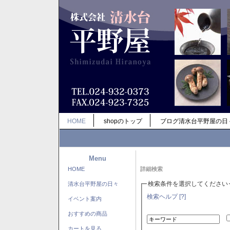
HOME
shopのトップ
ブログ清水台平野屋の日
Menu
HOME
詳細検索
検索条件を選択してください
清水台平野屋の日々
検索ヘルプ [?]
イベント案内
おすすめの商品
カートを見る