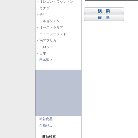
- オレゴン・ワシントン
- カナダ
- チリ
- アルゼンチン
- オーストラリア
- ニュージーランド
- 南アフリカ
- モロッコ
- 日本
日本酒->
新着商品...
全商品...
商品検索