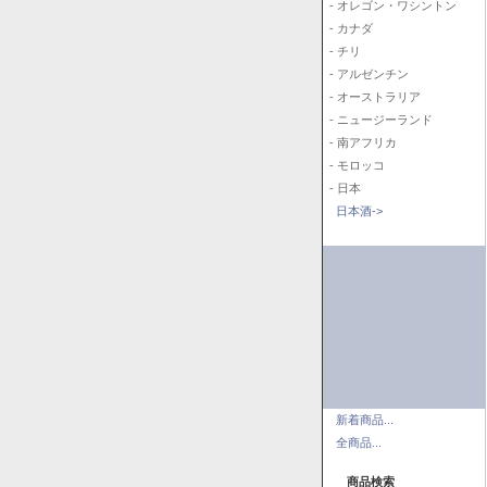
- オレゴン・ワシントン
- カナダ
- チリ
- アルゼンチン
- オーストラリア
- ニュージーランド
- 南アフリカ
- モロッコ
- 日本
日本酒->
新着商品...
全商品...
商品検索