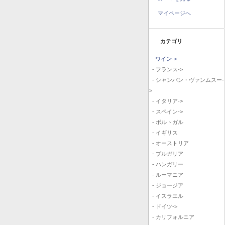
マイページへ
カテゴリ
ワイン
->
- フランス->
- シャンパン・ヴァンムスー-
>
- イタリア->
- スペイン->
- ポルトガル
- イギリス
- オーストリア
- ブルガリア
- ハンガリー
- ルーマニア
- ジョージア
- イスラエル
- ドイツ->
- カリフォルニア