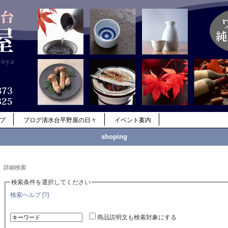
ップ
ブログ清水台平野屋の日々
イベント案内
shoping
詳細検索
検索条件を選択してください
検索ヘルプ [?]
商品説明文も検索対象にする