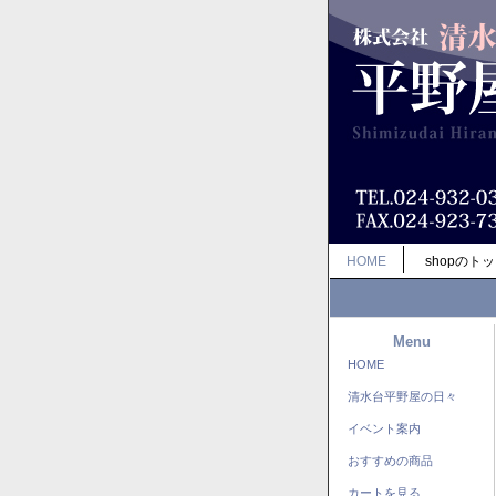
HOME
shopのト
Menu
HOME
清水台平野屋の日々
イベント案内
おすすめの商品
カートを見る