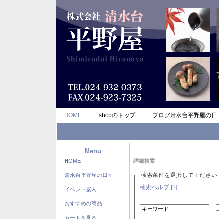
HOME
shopのトップ
ブログ清水台平野屋の日
Menu
HOME
詳細検索
検索条件を選択してください
清水台平野屋の日々
検索ヘルプ [?]
イベント案内
おすすめの商品
カートを見る