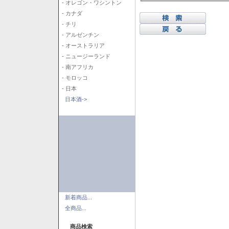
- オレゴン・ワシントン
- カナダ
- チリ
- アルゼンチン
- オーストラリア
- ニュージーランド
- 南アフリカ
- モロッコ
- 日本
日本酒->
新着商品...
全商品...
商品検索