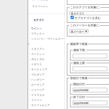
マイページへ
このカテゴリを対象に:
サブカテゴリを含む
カテゴリ
このメーカーを対象に
ワイン
->
- フランス->
- シャンパン・ヴァンムスー-
価格帯で検索
>
- イタリア->
価格下限:
- スペイン->
- ポルトガル
価格上限:
- イギリス
- オーストリア
- ブルガリア
登録日で検索
- ハンガリー
開始日付:
- ルーマニア
- ジョージア
- イスラエル
終了日付:
- ドイツ->
- カリフォルニア