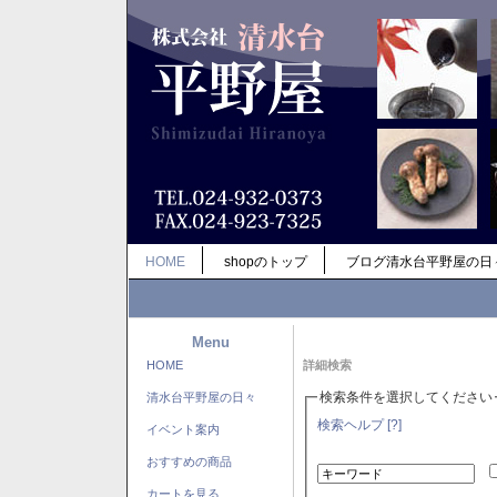
HOME
shopのトップ
ブログ清水台平野屋の日
Menu
HOME
詳細検索
検索条件を選択してください
清水台平野屋の日々
検索ヘルプ [?]
イベント案内
おすすめの商品
カートを見る