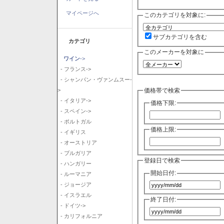
マイページへ
このカテゴリを対象に:
サブカテゴリを含む
カテゴリ
このメーカーを対象に
ワイン
->
- フランス->
- シャンパン・ヴァンムスー-
価格帯で検索
>
- イタリア->
価格下限:
- スペイン->
- ポルトガル
価格上限:
- イギリス
- オーストリア
- ブルガリア
登録日で検索
- ハンガリー
開始日付:
- ルーマニア
- ジョージア
- イスラエル
終了日付:
- ドイツ->
- カリフォルニア