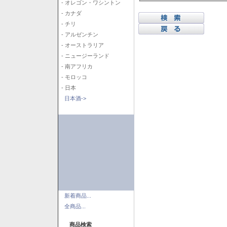
- オレゴン・ワシントン
- カナダ
- チリ
- アルゼンチン
- オーストラリア
- ニュージーランド
- 南アフリカ
- モロッコ
- 日本
日本酒->
新着商品...
全商品...
商品検索