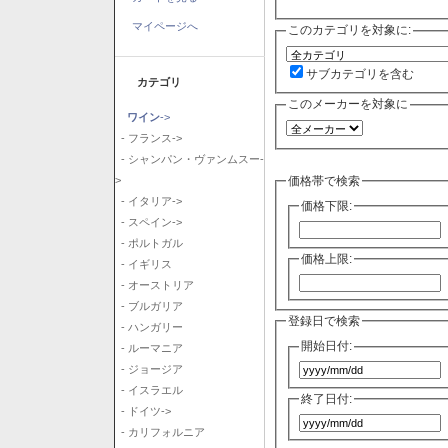
マイページへ
このカテゴリを対象に:
サブカテゴリを含む
カテゴリ
このメーカーを対象に
ワイン
->
- フランス->
- シャンパン・ヴァンムスー-
価格帯で検索
>
- イタリア->
価格下限:
- スペイン->
- ポルトガル
価格上限:
- イギリス
- オーストリア
- ブルガリア
登録日で検索
- ハンガリー
開始日付:
- ルーマニア
- ジョージア
- イスラエル
終了日付:
- ドイツ->
- カリフォルニア