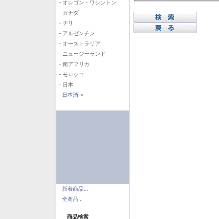
- オレゴン・ワシントン
- カナダ
- チリ
- アルゼンチン
- オーストラリア
- ニュージーランド
- 南アフリカ
- モロッコ
- 日本
日本酒->
新着商品...
全商品...
商品検索