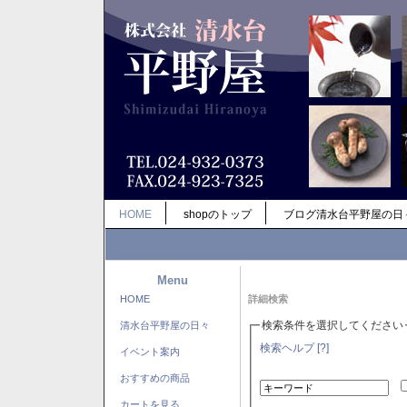
HOME
shopのトップ
ブログ清水台平野屋の日
Menu
HOME
詳細検索
検索条件を選択してください
清水台平野屋の日々
検索ヘルプ [?]
イベント案内
おすすめの商品
カートを見る