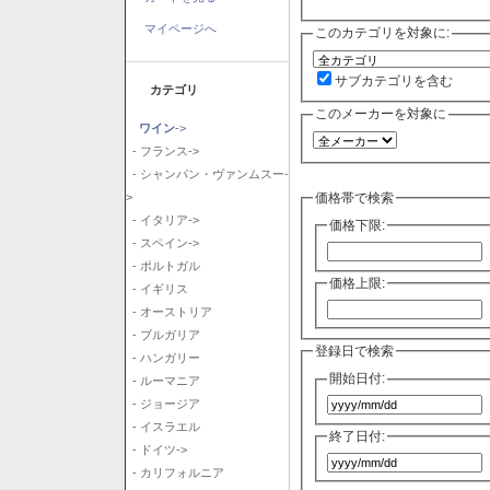
マイページへ
このカテゴリを対象に:
サブカテゴリを含む
カテゴリ
このメーカーを対象に
ワイン
->
- フランス->
- シャンパン・ヴァンムスー-
価格帯で検索
>
- イタリア->
価格下限:
- スペイン->
- ポルトガル
価格上限:
- イギリス
- オーストリア
- ブルガリア
登録日で検索
- ハンガリー
開始日付:
- ルーマニア
- ジョージア
- イスラエル
終了日付:
- ドイツ->
- カリフォルニア