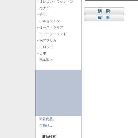
- オレゴン・ワシントン
- カナダ
- チリ
- アルゼンチン
- オーストラリア
- ニュージーランド
- 南アフリカ
- モロッコ
- 日本
日本酒->
新着商品...
全商品...
商品検索