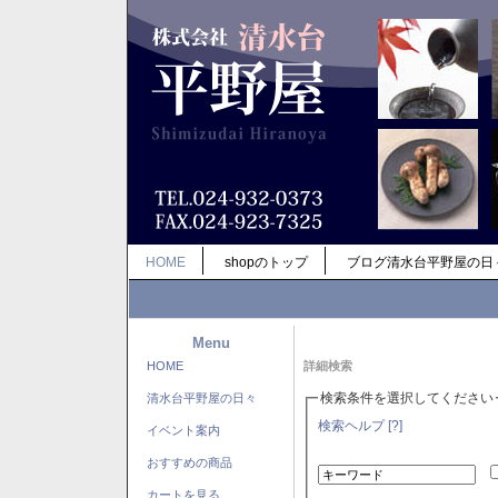
HOME
shopのトップ
ブログ清水台平野屋の日
Menu
HOME
詳細検索
検索条件を選択してください
清水台平野屋の日々
検索ヘルプ [?]
イベント案内
おすすめの商品
カートを見る