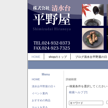
HOME
shopのトップ
ブログ清水台平野屋の日
Menu
HOME
詳細検索
検索条件を選択してください
清水台平野屋の日々
検索ヘルプ [?]
イベント案内
おすすめの商品
カートを見る