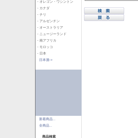
- オレゴン・ワシントン
- カナダ
- チリ
- アルゼンチン
- オーストラリア
- ニュージーランド
- 南アフリカ
- モロッコ
- 日本
日本酒->
新着商品...
全商品...
商品検索