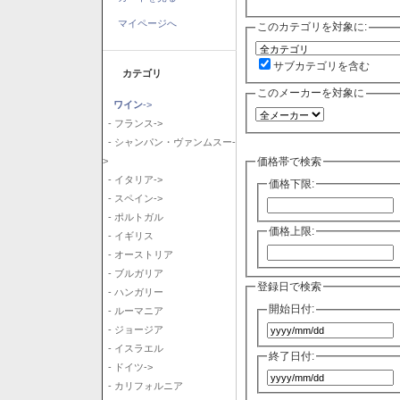
マイページへ
このカテゴリを対象に:
サブカテゴリを含む
カテゴリ
このメーカーを対象に
ワイン
->
- フランス->
- シャンパン・ヴァンムスー-
価格帯で検索
>
- イタリア->
価格下限:
- スペイン->
- ポルトガル
価格上限:
- イギリス
- オーストリア
- ブルガリア
登録日で検索
- ハンガリー
開始日付:
- ルーマニア
- ジョージア
- イスラエル
終了日付:
- ドイツ->
- カリフォルニア