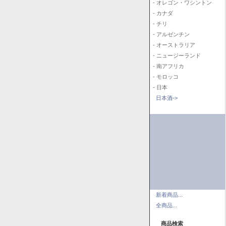
- オレゴン・ワシントン
- カナダ
- チリ
- アルゼンチン
- オーストラリア
- ニュージーランド
- 南アフリカ
- モロッコ
- 日本
日本酒->
新着商品...
全商品...
商品検索