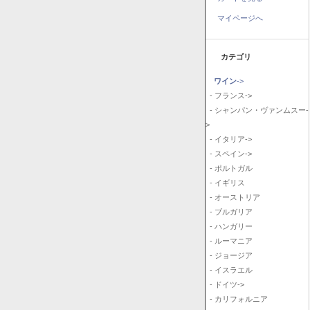
マイページへ
カテゴリ
ワイン
->
- フランス->
- シャンパン・ヴァンムスー-
>
- イタリア->
- スペイン->
- ポルトガル
- イギリス
- オーストリア
- ブルガリア
- ハンガリー
- ルーマニア
- ジョージア
- イスラエル
- ドイツ->
- カリフォルニア