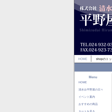
HOME
shopのト
Menu
HOME
清水台平野屋の日々
イベント案内
おすすめの商品
カートを見る