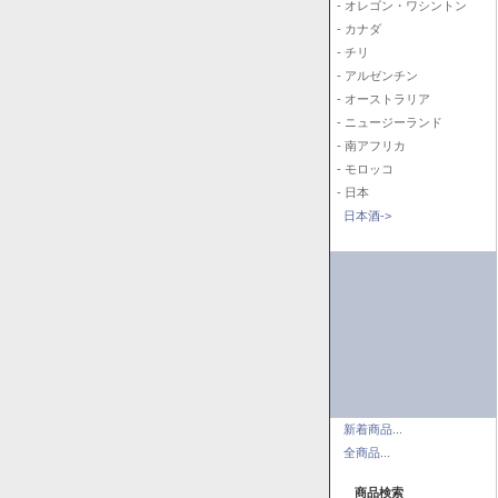
- オレゴン・ワシントン
- カナダ
- チリ
- アルゼンチン
- オーストラリア
- ニュージーランド
- 南アフリカ
- モロッコ
- 日本
日本酒->
新着商品...
全商品...
商品検索