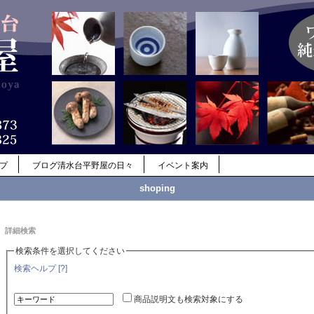
ップ
ブログ清水台平野屋の日々
イベント案内
shoping
詳細検索
検索条件を選択してください
検索ヘルプ [?]
商品説明文も検索対象にする