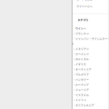
マイページへ
カテゴリ
ワイン
->
- フランス->
- シャンパン・ヴァンムスー-
>
- イタリア->
- スペイン->
- ポルトガル
- イギリス
- オーストリア
- ブルガリア
- ハンガリー
- ルーマニア
- ジョージア
- イスラエル
- ドイツ->
- カリフォルニア