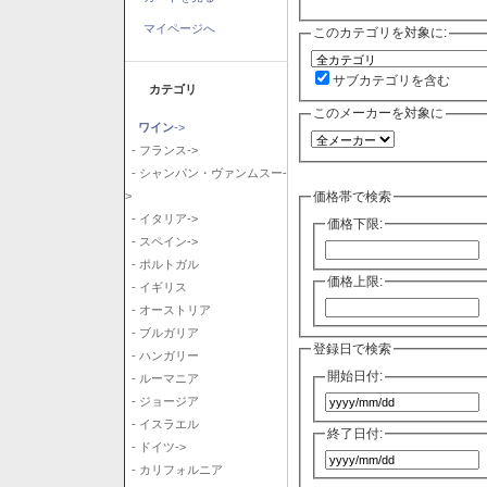
マイページへ
このカテゴリを対象に:
サブカテゴリを含む
カテゴリ
このメーカーを対象に
ワイン
->
- フランス->
- シャンパン・ヴァンムスー-
価格帯で検索
>
- イタリア->
価格下限:
- スペイン->
- ポルトガル
価格上限:
- イギリス
- オーストリア
- ブルガリア
登録日で検索
- ハンガリー
開始日付:
- ルーマニア
- ジョージア
- イスラエル
終了日付:
- ドイツ->
- カリフォルニア