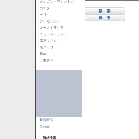
- オレゴン・ワシントン
- カナダ
- チリ
- アルゼンチン
- オーストラリア
- ニュージーランド
- 南アフリカ
- モロッコ
- 日本
日本酒->
新着商品...
全商品...
商品検索