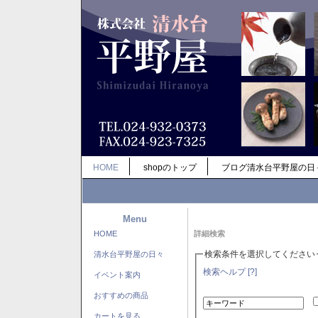
HOME
shopのトップ
ブログ清水台平野屋の日
Menu
HOME
詳細検索
検索条件を選択してください
清水台平野屋の日々
検索ヘルプ [?]
イベント案内
おすすめの商品
カートを見る