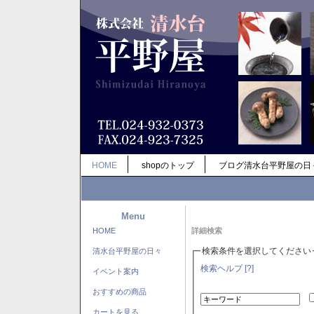
HOME
shopのトップ
ブログ清水台平野屋の日
Menu
HOME
詳細検索
検索条件を選択してください
清水台平野屋の日々
検索ヘルプ [?]
イベント案内
おすすめの商品
カートを見る