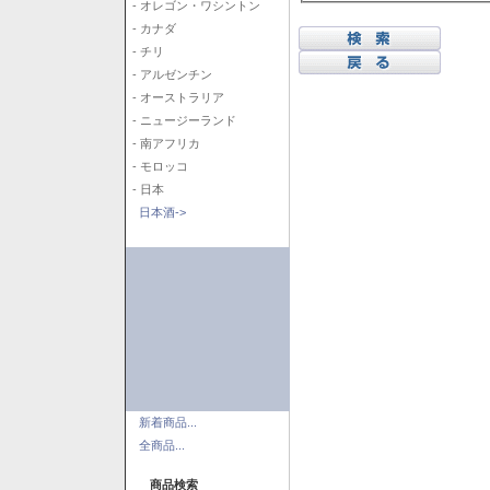
- オレゴン・ワシントン
- カナダ
- チリ
- アルゼンチン
- オーストラリア
- ニュージーランド
- 南アフリカ
- モロッコ
- 日本
日本酒->
新着商品...
全商品...
商品検索