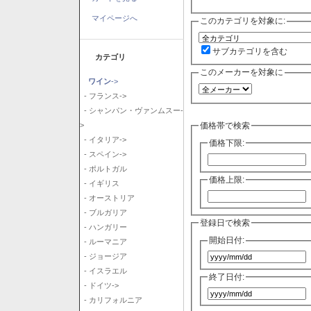
マイページへ
このカテゴリを対象に:
サブカテゴリを含む
カテゴリ
このメーカーを対象に
ワイン
->
- フランス->
- シャンパン・ヴァンムスー-
価格帯で検索
>
- イタリア->
価格下限:
- スペイン->
- ポルトガル
価格上限:
- イギリス
- オーストリア
- ブルガリア
登録日で検索
- ハンガリー
開始日付:
- ルーマニア
- ジョージア
- イスラエル
終了日付:
- ドイツ->
- カリフォルニア