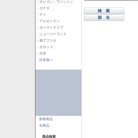
- オレゴン・ワシントン
- カナダ
- チリ
- アルゼンチン
- オーストラリア
- ニュージーランド
- 南アフリカ
- モロッコ
- 日本
日本酒->
新着商品...
全商品...
商品検索