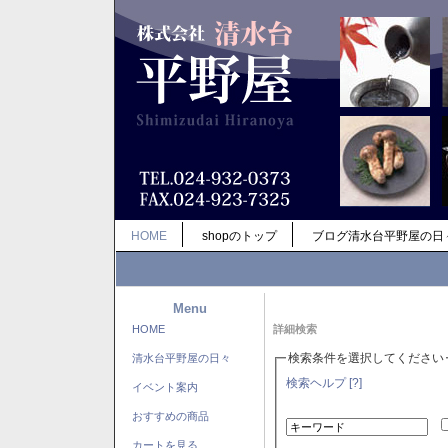
HOME
shopのトップ
ブログ清水台平野屋の日
Menu
HOME
詳細検索
検索条件を選択してください
清水台平野屋の日々
検索ヘルプ [?]
イベント案内
おすすめの商品
カートを見る