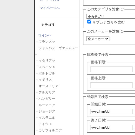
マイページへ
このカテゴリを対象に:
サブカテゴリを含む
カテゴリ
このメーカーを対象に
ワイン
->
- フランス->
- シャンパン・ヴァンムスー-
価格帯で検索
>
- イタリア->
価格下限:
- スペイン->
- ポルトガル
価格上限:
- イギリス
- オーストリア
- ブルガリア
登録日で検索
- ハンガリー
開始日付:
- ルーマニア
- ジョージア
- イスラエル
終了日付:
- ドイツ->
- カリフォルニア