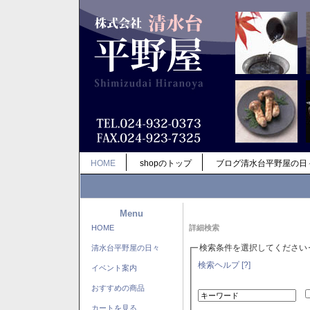
HOME
shopのトップ
ブログ清水台平野屋の日
Menu
HOME
詳細検索
検索条件を選択してください
清水台平野屋の日々
検索ヘルプ [?]
イベント案内
おすすめの商品
カートを見る