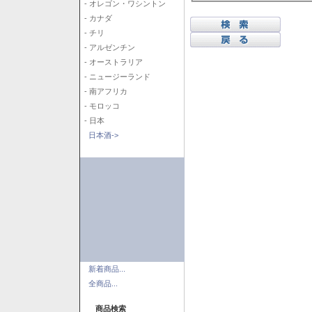
- オレゴン・ワシントン
- カナダ
- チリ
- アルゼンチン
- オーストラリア
- ニュージーランド
- 南アフリカ
- モロッコ
- 日本
日本酒->
新着商品...
全商品...
商品検索