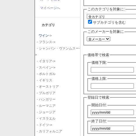
マイページへ
このカテゴリを対象に:
サブカテゴリを含む
カテゴリ
このメーカーを対象に
ワイン
->
- フランス->
- シャンパン・ヴァンムスー-
価格帯で検索
>
- イタリア->
価格下限:
- スペイン->
- ポルトガル
価格上限:
- イギリス
- オーストリア
- ブルガリア
登録日で検索
- ハンガリー
開始日付:
- ルーマニア
- ジョージア
- イスラエル
終了日付:
- ドイツ->
- カリフォルニア