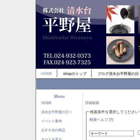
HOME
shopのトップ
ブログ清水台平野屋の日
Menu
HOME
詳細検索
検索条件を選択してください
清水台平野屋の日々
検索ヘルプ [?]
イベント案内
おすすめの商品
カートを見る