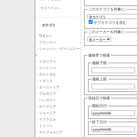
マイページへ
このカテゴリを対象に:
サブカテゴリを含む
カテゴリ
このメーカーを対象に
ワイン
->
- フランス->
- シャンパン・ヴァンムスー-
価格帯で検索
>
- イタリア->
価格下限:
- スペイン->
- ポルトガル
価格上限:
- イギリス
- オーストリア
- ブルガリア
登録日で検索
- ハンガリー
開始日付:
- ルーマニア
- ジョージア
- イスラエル
終了日付:
- ドイツ->
- カリフォルニア