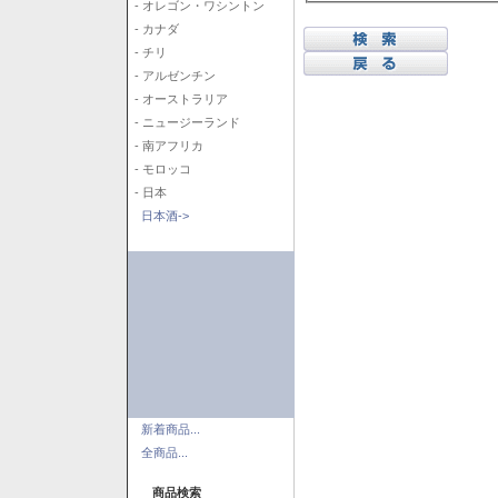
- オレゴン・ワシントン
- カナダ
- チリ
- アルゼンチン
- オーストラリア
- ニュージーランド
- 南アフリカ
- モロッコ
- 日本
日本酒->
新着商品...
全商品...
商品検索