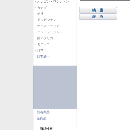
- オレゴン・ワシントン
- カナダ
- チリ
- アルゼンチン
- オーストラリア
- ニュージーランド
- 南アフリカ
- モロッコ
- 日本
日本酒->
新着商品...
全商品...
商品検索