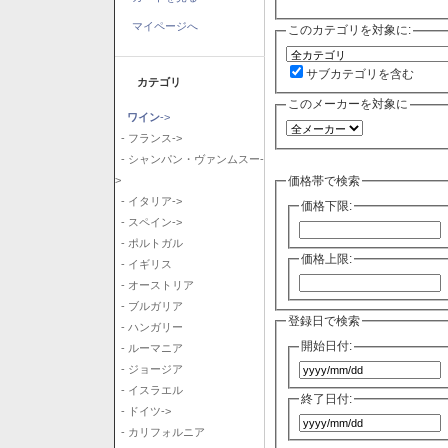
マイページへ
このカテゴリを対象に:
サブカテゴリを含む
カテゴリ
このメーカーを対象に
ワイン
->
- フランス->
- シャンパン・ヴァンムスー-
価格帯で検索
>
- イタリア->
価格下限:
- スペイン->
- ポルトガル
価格上限:
- イギリス
- オーストリア
- ブルガリア
登録日で検索
- ハンガリー
開始日付:
- ルーマニア
- ジョージア
- イスラエル
終了日付:
- ドイツ->
- カリフォルニア