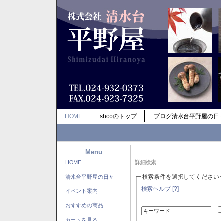
HOME
shopのトップ
ブログ清水台平野屋の日
Menu
HOME
詳細検索
検索条件を選択してください
清水台平野屋の日々
検索ヘルプ [?]
イベント案内
おすすめの商品
カートを見る