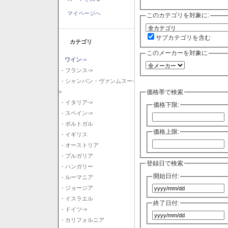
マイページへ
このカテゴリを対象に:
サブカテゴリを含む
カテゴリ
このメーカーを対象に
ワイン
->
- フランス->
- シャンパン・ヴァンムスー-
価格帯で検索
>
- イタリア->
価格下限:
- スペイン->
- ポルトガル
価格上限:
- イギリス
- オーストリア
- ブルガリア
登録日で検索
- ハンガリー
開始日付:
- ルーマニア
- ジョージア
- イスラエル
終了日付:
- ドイツ->
- カリフォルニア