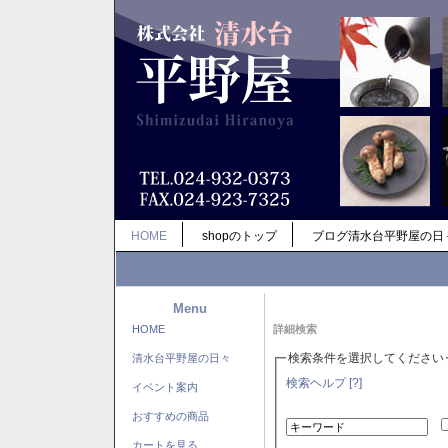
HOME
shopのトップ
ブログ清水台平野屋の日
Menu
HOME
詳細検索
検索条件を選択してください
清水台平野屋の日々
検索ヘルプ [?]
イベント案内
おすすめの商品
カートを見る