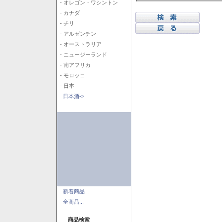
- オレゴン・ワシントン
- カナダ
- チリ
- アルゼンチン
- オーストラリア
- ニュージーランド
- 南アフリカ
- モロッコ
- 日本
日本酒->
新着商品...
全商品...
商品検索