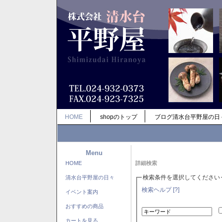
HOME
shopのトップ
ブログ清水台平野屋の日
Menu
HOME
詳細検索
検索条件を選択してください
清水台平野屋の日々
検索ヘルプ [?]
イベント案内
おすすめの商品
カートを見る