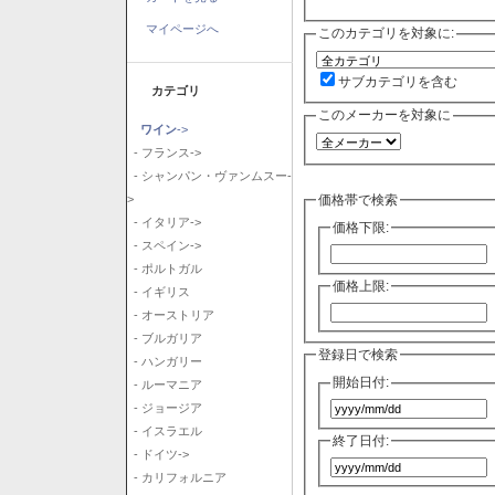
マイページへ
このカテゴリを対象に:
サブカテゴリを含む
カテゴリ
このメーカーを対象に
ワイン
->
- フランス->
- シャンパン・ヴァンムスー-
価格帯で検索
>
- イタリア->
価格下限:
- スペイン->
- ポルトガル
価格上限:
- イギリス
- オーストリア
- ブルガリア
登録日で検索
- ハンガリー
開始日付:
- ルーマニア
- ジョージア
- イスラエル
終了日付:
- ドイツ->
- カリフォルニア