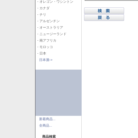
- オレゴン・ワシントン
- カナダ
- チリ
- アルゼンチン
- オーストラリア
- ニュージーランド
- 南アフリカ
- モロッコ
- 日本
日本酒->
新着商品...
全商品...
商品検索