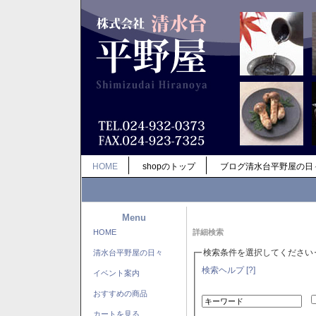
HOME
shopのトップ
ブログ清水台平野屋の日
Menu
HOME
詳細検索
検索条件を選択してください
清水台平野屋の日々
検索ヘルプ [?]
イベント案内
おすすめの商品
カートを見る