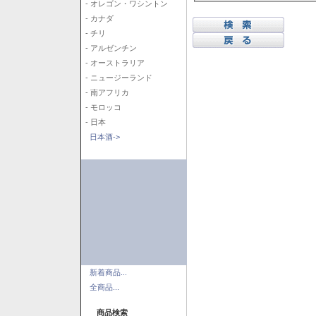
- オレゴン・ワシントン
- カナダ
- チリ
- アルゼンチン
- オーストラリア
- ニュージーランド
- 南アフリカ
- モロッコ
- 日本
日本酒->
新着商品...
全商品...
商品検索