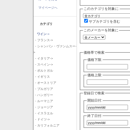
マイページへ
このカテゴリを対象に:
サブカテゴリを含む
カテゴリ
このメーカーを対象に
ワイン
->
- フランス->
- シャンパン・ヴァンムスー-
価格帯で検索
>
- イタリア->
価格下限:
- スペイン->
- ポルトガル
価格上限:
- イギリス
- オーストリア
- ブルガリア
登録日で検索
- ハンガリー
開始日付:
- ルーマニア
- ジョージア
- イスラエル
終了日付:
- ドイツ->
- カリフォルニア