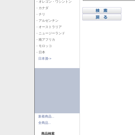
- オレゴン・ワシントン
- カナダ
- チリ
- アルゼンチン
- オーストラリア
- ニュージーランド
- 南アフリカ
- モロッコ
- 日本
日本酒->
新着商品...
全商品...
商品検索