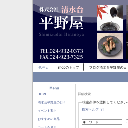
HOME
shopのトップ
ブログ清水台平野屋の日
Menu
HOME
詳細検索
検索条件を選択してください
清水台平野屋の日々
検索ヘルプ [?]
イベント案内
おすすめの商品
カートを見る