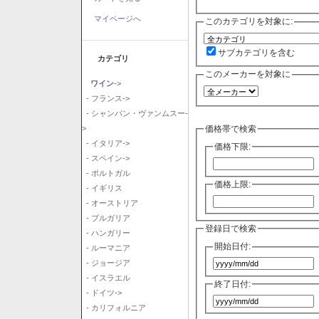
マイページへ
このカテゴリを対象に:
サブカテゴリを含む
カテゴリ
このメーカーを対象に
ワイン
->
- フランス->
- シャンパン・ヴァンムスー-
価格帯で検索
>
- イタリア->
価格下限:
- スペイン->
- ポルトガル
価格上限:
- イギリス
- オーストリア
- ブルガリア
登録日で検索
- ハンガリー
開始日付:
- ルーマニア
- ジョージア
- イスラエル
終了日付:
- ドイツ->
- カリフォルニア