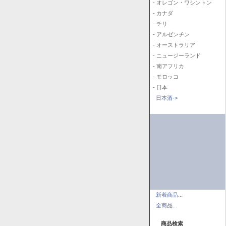
- オレゴン・ワシントン
- カナダ
- チリ
- アルゼンチン
- オーストラリア
- ニュージーランド
- 南アフリカ
- モロッコ
- 日本
日本酒->
新着商品...
全商品...
商品検索