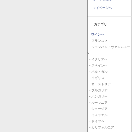
マイページへ
カテゴリ
ワイン
->
- フランス->
- シャンパン・ヴァンムスー-
>
- イタリア->
- スペイン->
- ポルトガル
- イギリス
- オーストリア
- ブルガリア
- ハンガリー
- ルーマニア
- ジョージア
- イスラエル
- ドイツ->
- カリフォルニア