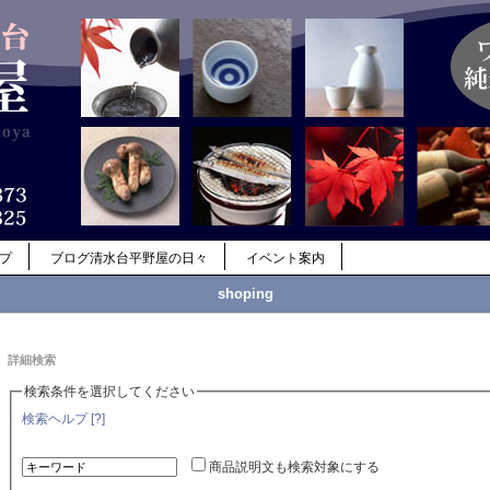
ップ
ブログ清水台平野屋の日々
イベント案内
shoping
詳細検索
検索条件を選択してください
検索ヘルプ [?]
商品説明文も検索対象にする