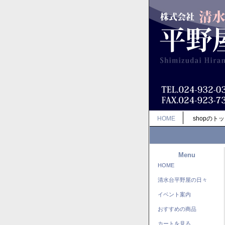
HOME
shopのト
Menu
HOME
清水台平野屋の日々
イベント案内
おすすめの商品
カートを見る