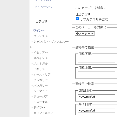
マイページへ
このカテゴリを対象に:
サブカテゴリを含む
カテゴリ
このメーカーを対象に
ワイン
->
- フランス->
- シャンパン・ヴァンムスー-
価格帯で検索
>
- イタリア->
価格下限:
- スペイン->
- ポルトガル
価格上限:
- イギリス
- オーストリア
- ブルガリア
登録日で検索
- ハンガリー
開始日付:
- ルーマニア
- ジョージア
- イスラエル
終了日付:
- ドイツ->
- カリフォルニア