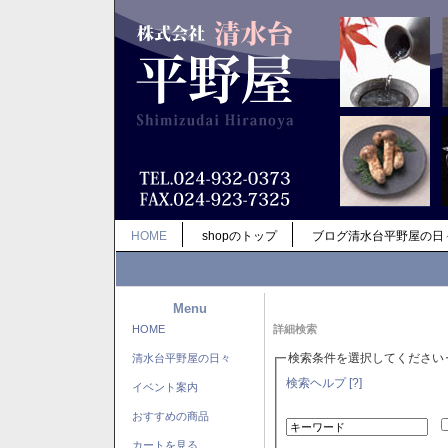
HOME
shopのトップ
ブログ清水台平野屋の日
Menu
HOME
詳細検索
検索条件を選択してください
清水台平野屋の日々
検索ヘルプ [?]
イベント案内
おすすめの商品
カートを見る