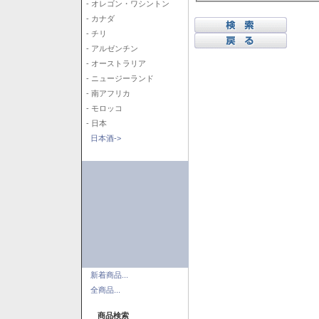
- オレゴン・ワシントン
- カナダ
- チリ
- アルゼンチン
- オーストラリア
- ニュージーランド
- 南アフリカ
- モロッコ
- 日本
日本酒->
新着商品...
全商品...
商品検索