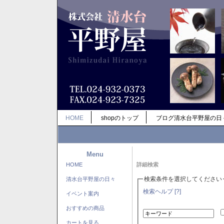
HOME
shopのトップ
ブログ清水台平野屋の日
Menu
HOME
詳細検索
検索条件を選択してください
清水台平野屋の日々
検索ヘルプ [?]
イベント案内
おすすめの商品
カートを見る