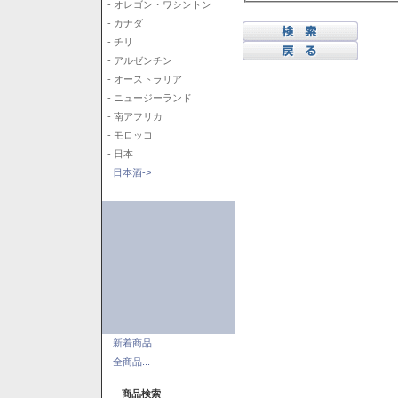
- オレゴン・ワシントン
- カナダ
- チリ
- アルゼンチン
- オーストラリア
- ニュージーランド
- 南アフリカ
- モロッコ
- 日本
日本酒->
新着商品...
全商品...
商品検索