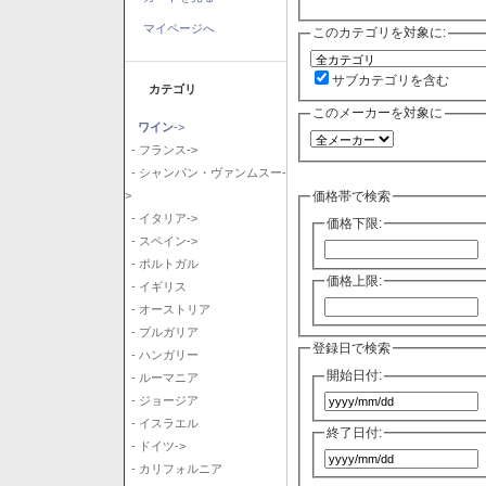
マイページへ
このカテゴリを対象に:
サブカテゴリを含む
カテゴリ
このメーカーを対象に
ワイン
->
- フランス->
- シャンパン・ヴァンムスー-
価格帯で検索
>
- イタリア->
価格下限:
- スペイン->
- ポルトガル
価格上限:
- イギリス
- オーストリア
- ブルガリア
登録日で検索
- ハンガリー
開始日付:
- ルーマニア
- ジョージア
- イスラエル
終了日付:
- ドイツ->
- カリフォルニア