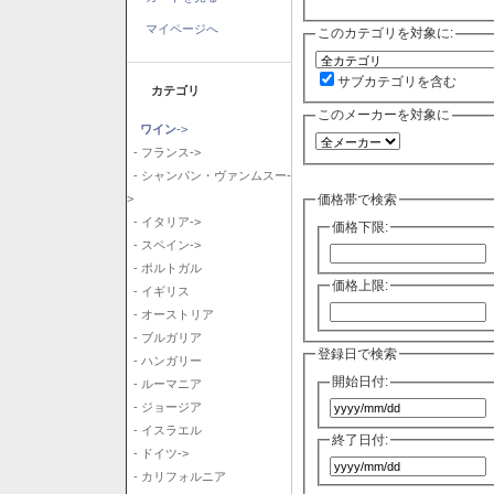
マイページへ
このカテゴリを対象に:
サブカテゴリを含む
カテゴリ
このメーカーを対象に
ワイン
->
- フランス->
- シャンパン・ヴァンムスー-
価格帯で検索
>
- イタリア->
価格下限:
- スペイン->
- ポルトガル
価格上限:
- イギリス
- オーストリア
- ブルガリア
登録日で検索
- ハンガリー
開始日付:
- ルーマニア
- ジョージア
- イスラエル
終了日付:
- ドイツ->
- カリフォルニア