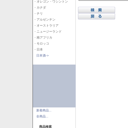
- オレゴン・ワシントン
- カナダ
- チリ
- アルゼンチン
- オーストラリア
- ニュージーランド
- 南アフリカ
- モロッコ
- 日本
日本酒->
新着商品...
全商品...
商品検索