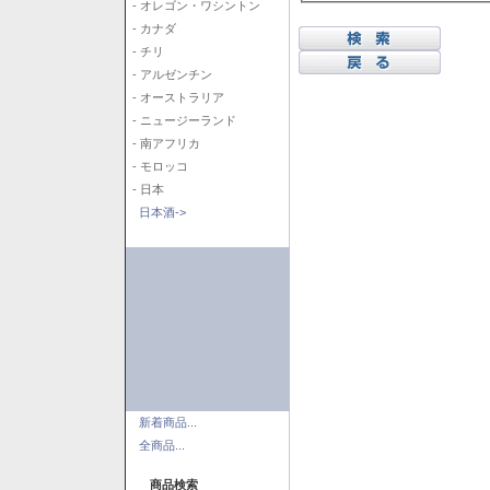
- オレゴン・ワシントン
- カナダ
- チリ
- アルゼンチン
- オーストラリア
- ニュージーランド
- 南アフリカ
- モロッコ
- 日本
日本酒->
新着商品...
全商品...
商品検索