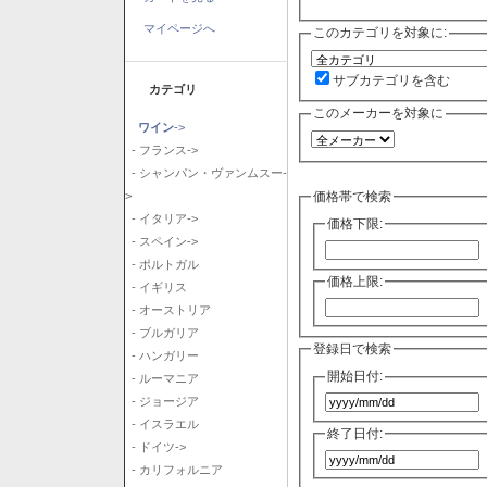
マイページへ
このカテゴリを対象に:
サブカテゴリを含む
カテゴリ
このメーカーを対象に
ワイン
->
- フランス->
- シャンパン・ヴァンムスー-
価格帯で検索
>
- イタリア->
価格下限:
- スペイン->
- ポルトガル
価格上限:
- イギリス
- オーストリア
- ブルガリア
登録日で検索
- ハンガリー
開始日付:
- ルーマニア
- ジョージア
- イスラエル
終了日付:
- ドイツ->
- カリフォルニア