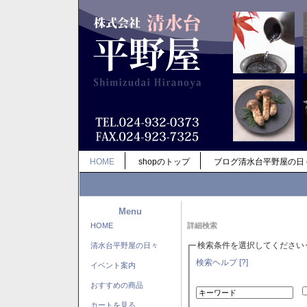
HOME
shopのトップ
ブログ清水台平野屋の日
Menu
HOME
詳細検索
検索条件を選択してください
清水台平野屋の日々
検索ヘルプ [?]
イベント案内
おすすめの商品
カートを見る