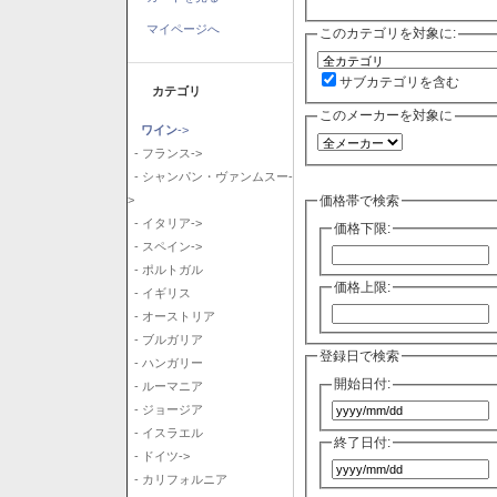
マイページへ
このカテゴリを対象に:
サブカテゴリを含む
カテゴリ
このメーカーを対象に
ワイン
->
- フランス->
- シャンパン・ヴァンムスー-
価格帯で検索
>
- イタリア->
価格下限:
- スペイン->
- ポルトガル
価格上限:
- イギリス
- オーストリア
- ブルガリア
登録日で検索
- ハンガリー
開始日付:
- ルーマニア
- ジョージア
- イスラエル
終了日付:
- ドイツ->
- カリフォルニア