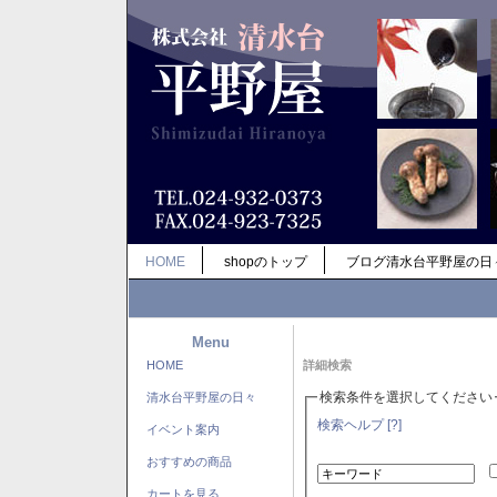
HOME
shopのトップ
ブログ清水台平野屋の日
Menu
HOME
詳細検索
検索条件を選択してください
清水台平野屋の日々
検索ヘルプ [?]
イベント案内
おすすめの商品
カートを見る