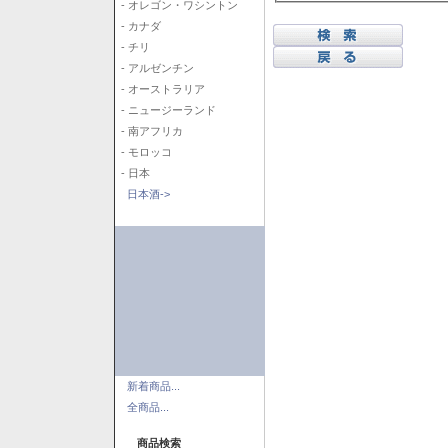
- オレゴン・ワシントン
- カナダ
- チリ
- アルゼンチン
- オーストラリア
- ニュージーランド
- 南アフリカ
- モロッコ
- 日本
日本酒->
新着商品...
全商品...
商品検索