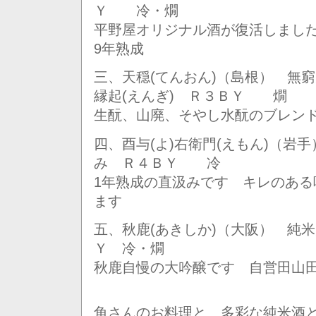
Ｙ 冷・燗
平野屋オリジナル酒が復活しました
9年熟成
三、天穏(てんおん)（島根） 無
縁起(えんぎ) Ｒ３ＢＹ 燗
生酛、山廃、そやし水酛のブレン
四、酉与(よ)右衛門(えもん)（岩
み Ｒ４ＢＹ 冷
1年熟成の直汲みです キレのある
ます
五、秋鹿(あきしか)（大阪） 純
Ｙ 冷・燗
秋鹿自慢の大吟醸です 自営田山田
角さんのお料理と、多彩な純米酒