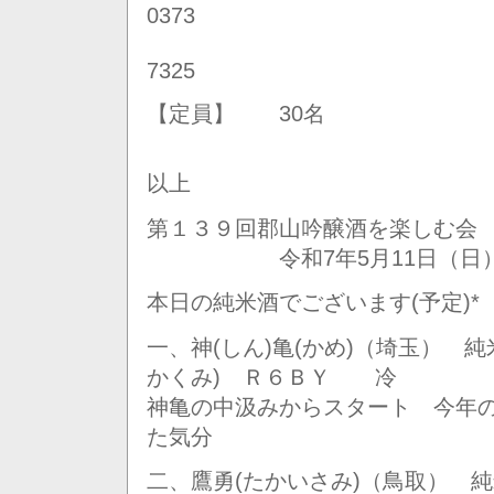
0373
FAX（
7325
【定員】 30名
以上
第１３９回郡山吟醸酒を楽しむ会
令和7年5月11日（日）
本日の純米酒でございます(予定)
一、神(しん)亀(かめ)（埼玉） 
かくみ) Ｒ６ＢＹ 冷
神亀の中汲みからスタート 今年
た気分
二、鷹勇(たかいさみ)（鳥取） 