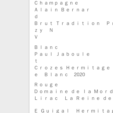
Ｃｈａｍｐａｇｎｅ
Ａｌａｉｎ Ｂｅｒｎａｒ
Ｂｒｕｔ Ｔｒａｄｉｔｉｏｎ Ｐ
ｚｙ Ｎ
Ｂｌａｎｃ
Ｐａｕｌ Ｊａｂｏｕｌｅ
Ｃｒｏｚｅｓ Ｈｅｒｍｉｔａｇｅ
ｅ Ｂｌａｎｃ 2020
Ｒｏｕｇｅ
Ｄｏｍａｉｎｅ ｄｅ ｌａ Ｍｏｒ
Ｌｉｒａｃ Ｌａ Ｒｅｉｎｅ ｄｅｓ
Ｅ Ｇｕｉｇａｌ Ｈｅｒｍｉｔａｇ