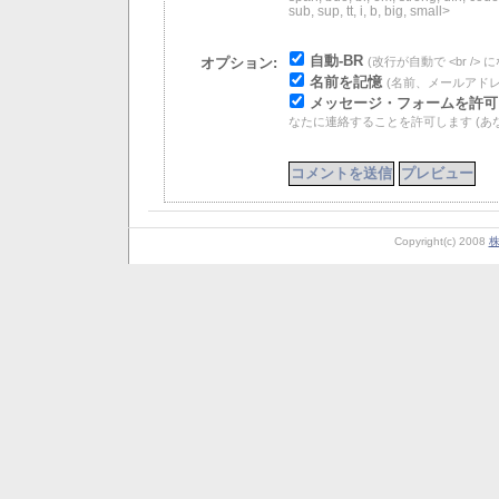
sub, sup, tt, i, b, big, small>
自動-BR
(改行が自動で <br /> 
オプション:
名前を記憶
(名前、メールアドレス
メッセージ・フォームを許可
なたに連絡することを許可します (あ
Copyright(c) 2008